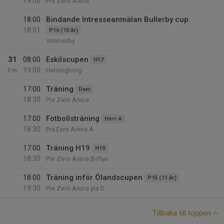
19:00
Pre Zero Arena
18:00
Bindande Intresseanmälan Bullerby cup
18:01
P16 (10 år)
Vimmerby
31
08:00
Eskilscupen
H17
19:00
Fre
Helsingborg
17:00
Träning
Dam
18:30
Pre Zero Arena
17:00
Fotbollsträning
Herr A
18:30
PreZero Arena A
17:00
Träning H19
H19
18:30
Pre Zero Arena B-Plan
18:00
Träning inför Ölandscupen
P15 (11 år)
19:30
Pre Zero Arena yta D
Tillbaka till toppen