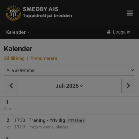
SMEDBY AIS
Toppidrott på bredden
Logga in
Kalender
Kalender
Gå till idag
|
Prenumerera
Juli 2026
1
Ons
2
17:30
Träning - frivillig
F17 (9 år)
19:00
Tor
Prezero Arena, planyta F
3