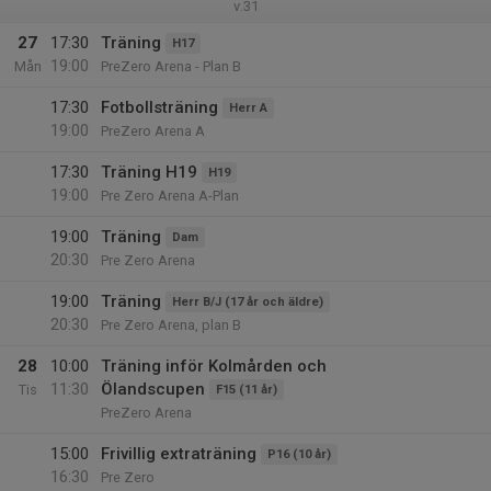
v.31
27
17:30
Träning
H17
19:00
Mån
PreZero Arena - Plan B
17:30
Fotbollsträning
Herr A
19:00
PreZero Arena A
17:30
Träning H19
H19
19:00
Pre Zero Arena A-Plan
19:00
Träning
Dam
20:30
Pre Zero Arena
19:00
Träning
Herr B/J (17 år och äldre)
20:30
Pre Zero Arena, plan B
28
10:00
Träning inför Kolmården och
11:30
Ölandscupen
Tis
F15 (11 år)
PreZero Arena
15:00
Frivillig extraträning
P16 (10 år)
16:30
Pre Zero