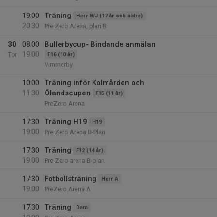
19:00
Träning
Herr B/J (17 år och äldre)
20:30
Pre Zero Arena, plan B
30
08:00
Bullerbycup- Bindande anmälan
19:00
Tor
F16 (10 år)
Vimmerby
10:00
Träning inför Kolmården och
11:30
Ölandscupen
F15 (11 år)
PreZero Arena
17:30
Träning H19
H19
19:00
Pre Zero Arena B-Plan
17:30
Träning
F12 (14 år)
19:00
Pre Zero arena B-plan
17:30
Fotbollsträning
Herr A
19:00
PreZero Arena A
17:30
Träning
Dam