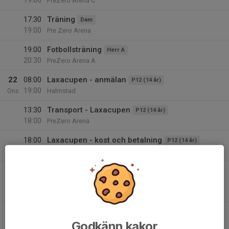
19:00
PreZero Arena C
17:30
Träning
Dam
19:00
Pre Zero Arena
19:00
Fotbollsträning
Herr A
20:30
PreZero Arena A
22
08:00
Laxacupen - anmälan
P12 (14 år)
19:00
Ons
Halmstad
13:30
Transport - Laxacupen
P12 (14 år)
18:00
PreZero Arena
18:00
Laxacupen - kost och betalning
P12 (14 år)
19:00
Halmstad
18:00
Match mot Svärtinge SK
H17
20:00
Träningsmatcher 2026
Prezero Arena - plan A
23
12:00
Laxacupen
F13 (13 år)
23:59
Tor
Halmstad
Godkänn kakor