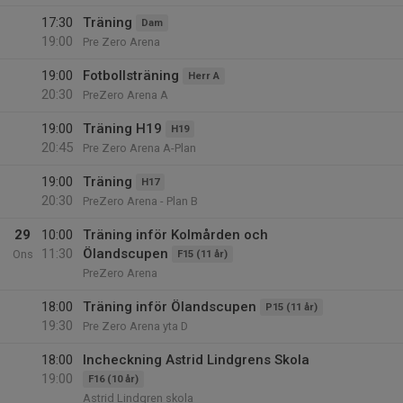
17:30
Träning
Dam
19:00
Pre Zero Arena
19:00
Fotbollsträning
Herr A
20:30
PreZero Arena A
19:00
Träning H19
H19
20:45
Pre Zero Arena A-Plan
19:00
Träning
H17
20:30
PreZero Arena - Plan B
29
10:00
Träning inför Kolmården och
11:30
Ölandscupen
Ons
F15 (11 år)
PreZero Arena
18:00
Träning inför Ölandscupen
P15 (11 år)
19:30
Pre Zero Arena yta D
18:00
Incheckning Astrid Lindgrens Skola
19:00
F16 (10 år)
Astrid Lindgren skola