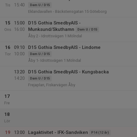
15:40
Tis
Dam U / D15
Eklandavallen - Bäckstensgatan 15 Göteborg
15
15:00
D15 Gothia SmedbyAIS -
16:00
Munksund/Skuthamn
Ons
Dam U / D15
Åby 2 - Idrottsvägen 1 Mölndal
16
09:10
D15 Gothia SmedbyAIS - Lindome
10:00
Tor
Dam U / D15
Åby 1- Idrottsvägen 1 Mölndal
13:20
D15 Gothia SmedbyAIS - Kungsbacka
14:20
Dam U / D15
Frejaplan, Fiskarvägen Åby
17
Fre
18
Lör
19
13:00
Lagaktivitet - IFK-Sandviken
P14 (12 år)