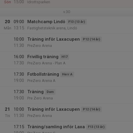
15:00
Sön
Idrottsparken
v.30
20
09:00
Matchcamp Lindö
F13 (13 år)
13:15
Mån
Fastighetsteknik arena, Lindö
10:00
Träning inför Laxacupen
P12 (14 år)
11:30
PreZero Arena
16:00
Frivillig träning
H17
17:30
PreZero Arena - Plan A
17:30
Fotbollsträning
Herr A
19:00
PreZero Arena A
17:30
Träning
Dam
19:00
Pre Zero Arena
21
10:00
Träning inför Laxacupen
P12 (14 år)
11:30
Tis
PreZero Arena
17:15
Träning/samling inför Laxa
F13 (13 år)