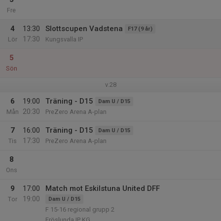
Fre
4
13:30
Slottscupen Vadstena
F17 (9 år)
17:30
Lör
Kungsvalla IP
5
Sön
v.28
6
19:00
Träning - D15
Dam U / D15
20:30
Mån
PreZero Arena A-plan
7
16:00
Träning - D15
Dam U / D15
17:30
Tis
PreZero Arena A-plan
8
Ons
9
17:00
Match mot Eskilstuna United DFF
19:00
Tor
Dam U / D15
F 15-16 regional grupp 2
Fröslunda IP KG