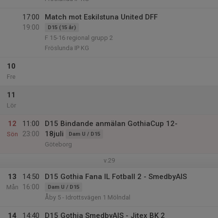
17:00
Match mot Eskilstuna United DFF
19:00
D15 (15 år)
F 15-16 regional grupp 2
Fröslunda IP KG
10
Fre
11
Lör
12
11:00
D15 Bindande anmälan GothiaCup 12-
23:00
18juli
Sön
Dam U / D15
Göteborg
v.29
13
14:50
D15 Gothia Fana IL Fotball 2 - SmedbyAIS
16:00
Mån
Dam U / D15
Åby 5 - Idrottsvägen 1 Mölndal
14
14:40
D15 Gothia SmedbyAIS - Jitex BK 2