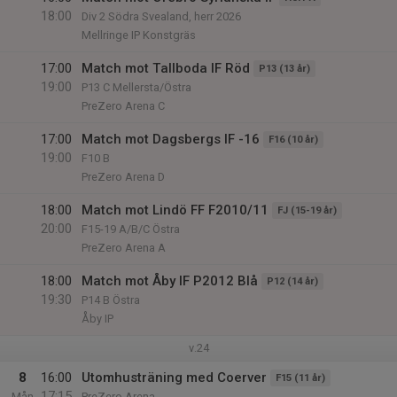
18:00
Div 2 Södra Svealand, herr 2026
Mellringe IP Konstgräs
17:00
Match mot Tallboda IF Röd
P13 (13 år)
19:00
P13 C Mellersta/Östra
PreZero Arena C
17:00
Match mot Dagsbergs IF -16
F16 (10 år)
19:00
F10 B
PreZero Arena D
18:00
Match mot Lindö FF F2010/11
FJ (15-19 år)
20:00
F15-19 A/B/C Östra
PreZero Arena A
18:00
Match mot Åby IF P2012 Blå
P12 (14 år)
19:30
P14 B Östra
Åby IP
v.24
8
16:00
Utomhusträning med Coerver
F15 (11 år)
17:15
Mån
PreZero Arena