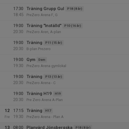
17:30
Träning Grupp Gul
P18 (8 år)
18:45
PreZero Arena F, G
19:00
Träning "Inställd"
P10 (16 år)
20:30
PreZero Aren, A-plan
19:00
Träning
P11 (15 år)
20:30
B-plan Prezero
19:00
Gym
Dam
19:30
PreZero Arena gymlokal
19:00
Träning
P13 (13 år)
20:30
PreZero Arena - C
19:00
Träning H19
H19
20:30
Pre Zero Arena A-Plan
12
17:15
Träning
H17
19:30
Fre
PreZero Arena - Plan A
13
08:00
Planvärd Jönsbergska
P18 (8 år)