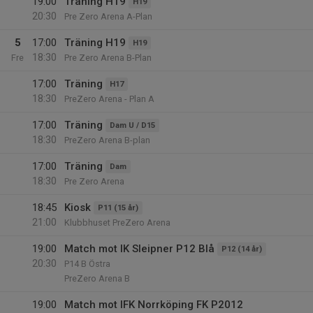
19:00
Träning H19
H19
20:30
Pre Zero Arena A-Plan
5
17:00
Träning H19
H19
18:30
Fre
Pre Zero Arena B-Plan
17:00
Träning
H17
18:30
PreZero Arena - Plan A
17:00
Träning
Dam U / D15
18:30
PreZero Arena B-plan
17:00
Träning
Dam
18:30
Pre Zero Arena
18:45
Kiosk
P11 (15 år)
21:00
Klubbhuset PreZero Arena
19:00
Match mot IK Sleipner P12 Blå
P12 (14 år)
20:30
P14 B Östra
PreZero Arena B
19:00
Match mot IFK Norrköping FK P2012