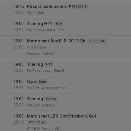
18:15
Pass Gräs-kiosken
P14 (12 år)
20:30
Vid D-plan
19:00
Träning H19
H19
20:30
Pre Zero Arena A-Plan
19:00
Match mot Åby IF P-2013 Vit
P13 (13 år)
21:00
P13 B Östra
PreZero Arena C
19:00
Träning
H17
20:30
PreZero Arena - Plan B
19:00
Gym
Dam
19:30
PreZero Arena gymlokal
19:00
Träning
Herr A
20:30
PreZero Arena A
19:00
Match mot LBK Gottfridsberg Gul
20:15
P15 (11 år)
P11 B Mellersta (Vit)