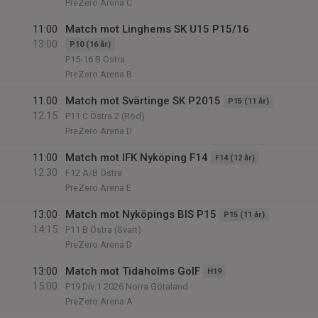
PreZero Arena C
11:00
Match mot Linghems SK U15 P15/16
13:00
P10 (16 år)
P15-16 B Östra
PreZero Arena B
11:00
Match mot Svärtinge SK P2015
P15 (11 år)
12:15
P11 C Östra 2 (Röd)
PreZero Arena D
11:00
Match mot IFK Nyköping F14
F14 (12 år)
12:30
F12 A/B Östra
PreZero Arena E
13:00
Match mot Nyköpings BIS P15
P15 (11 år)
14:15
P11 B Östra (Svart)
PreZero Arena D
13:00
Match mot Tidaholms GoIF
H19
15:00
P19 Div.1 2026 Norra Götaland
PreZero Arena A