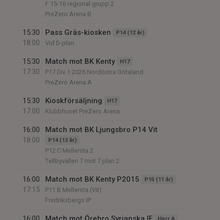
F 15-16 regional grupp 2
PreZero Arena B
15:30
Pass Gräs-kiosken
P14 (12 år)
18:00
Vid D-plan
15:30
Match mot BK Kenty
H17
17:30
P17 Div.1 2026 Nordöstra Götaland
PreZero Arena A
15:30
Kioskförsäljning
H17
17:00
Klubbhuset PreZero Arena
16:00
Match mot BK Ljungsbro P14 Vit
18:00
P14 (12 år)
P12 C Mellersta 2
Tellbyvallen 7 mot 7 plan 2
16:00
Match mot BK Kenty P2015
P15 (11 år)
17:15
P11 B Mellersta (Vit)
Fredriksbergs IP
16:00
Match mot Örebro Syrianska IF
Herr A