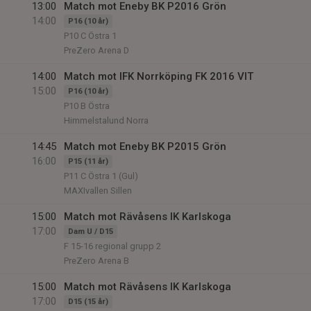
13:00
Match mot Eneby BK P2016 Grön
14:00
P16 (10 år)
P10 C Östra 1
PreZero Arena D
14:00
Match mot IFK Norrköping FK 2016 VIT
15:00
P16 (10 år)
P10 B Östra
Himmelstalund Norra
14:45
Match mot Eneby BK P2015 Grön
16:00
P15 (11 år)
P11 C Östra 1 (Gul)
MAXIvallen Sillen
15:00
Match mot Rävåsens IK Karlskoga
17:00
Dam U / D15
F 15-16 regional grupp 2
PreZero Arena B
15:00
Match mot Rävåsens IK Karlskoga
17:00
D15 (15 år)