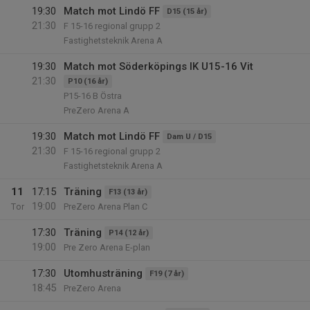
19:30
Match mot Lindö FF
D15 (15 år)
21:30
F 15-16 regional grupp 2
Fastighetsteknik Arena A
19:30
Match mot Söderköpings IK U15-16 Vit
21:30
P10 (16 år)
P15-16 B Östra
PreZero Arena A
19:30
Match mot Lindö FF
Dam U / D15
21:30
F 15-16 regional grupp 2
Fastighetsteknik Arena A
11
17:15
Träning
F13 (13 år)
19:00
Tor
PreZero Arena Plan C
17:30
Träning
P14 (12 år)
19:00
Pre Zero Arena E-plan
17:30
Utomhusträning
F19 (7 år)
18:45
PreZero Arena