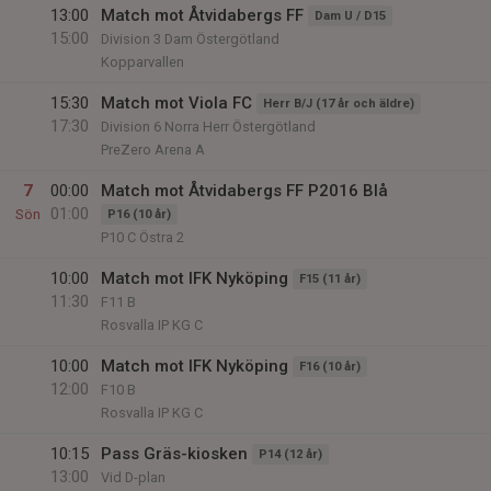
13:00
Match mot Åtvidabergs FF
Dam U / D15
15:00
Division 3 Dam Östergötland
Kopparvallen
15:30
Match mot Viola FC
Herr B/J (17 år och äldre)
17:30
Division 6 Norra Herr Östergötland
PreZero Arena A
7
00:00
Match mot Åtvidabergs FF P2016 Blå
01:00
Sön
P16 (10 år)
P10 C Östra 2
10:00
Match mot IFK Nyköping
F15 (11 år)
11:30
F11 B
Rosvalla IP KG C
10:00
Match mot IFK Nyköping
F16 (10 år)
12:00
F10 B
Rosvalla IP KG C
10:15
Pass Gräs-kiosken
P14 (12 år)
13:00
Vid D-plan