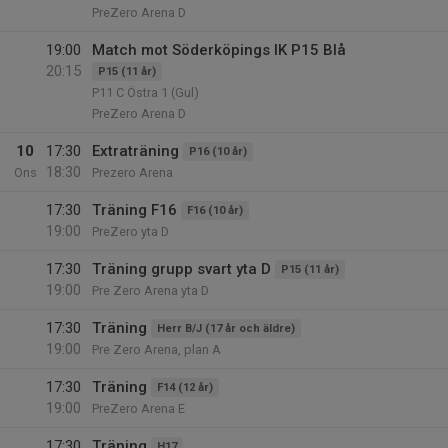
PreZero Arena D
19:00
Match mot Söderköpings IK P15 Blå
20:15
P15 (11 år)
P11 C Östra 1 (Gul)
PreZero Arena D
10
17:30
Extraträning
P16 (10 år)
18:30
Ons
Prezero Arena
17:30
Träning F16
F16 (10 år)
19:00
PreZero yta D
17:30
Träning grupp svart yta D
P15 (11 år)
19:00
Pre Zero Arena yta D
17:30
Träning
Herr B/J (17 år och äldre)
19:00
Pre Zero Arena, plan A
17:30
Träning
F14 (12 år)
19:00
PreZero Arena E
17:30
Träning
H17