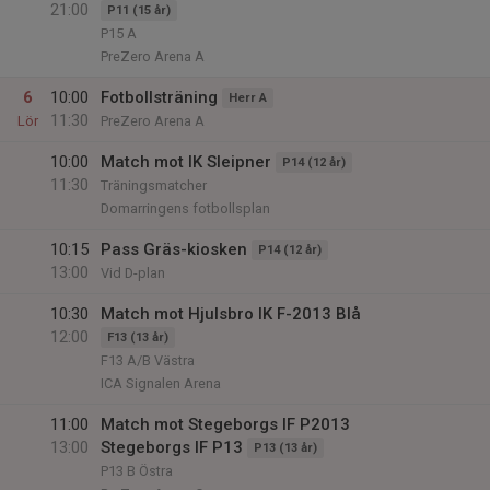
21:00
P11 (15 år)
P15 A
PreZero Arena A
6
10:00
Fotbollsträning
Herr A
11:30
Lör
PreZero Arena A
10:00
Match mot IK Sleipner
P14 (12 år)
11:30
Träningsmatcher
Domarringens fotbollsplan
10:15
Pass Gräs-kiosken
P14 (12 år)
13:00
Vid D-plan
10:30
Match mot Hjulsbro IK F-2013 Blå
12:00
F13 (13 år)
F13 A/B Västra
ICA Signalen Arena
11:00
Match mot Stegeborgs IF P2013
13:00
Stegeborgs IF P13
P13 (13 år)
P13 B Östra