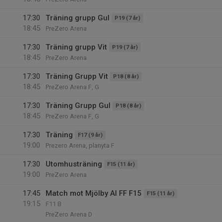
17:30
Träning grupp Gul
P19 (7 år)
18:45
PreZero Arena
17:30
Träning grupp Vit
P19 (7 år)
18:45
PreZero Arena
17:30
Träning Grupp Vit
P18 (8 år)
18:45
PreZero Arena F, G
17:30
Träning Grupp Gul
P18 (8 år)
18:45
PreZero Arena F, G
17:30
Träning
F17 (9 år)
19:00
Prezero Arena, planyta F
17:30
Utomhusträning
F15 (11 år)
19:00
PreZero Arena
17:45
Match mot Mjölby AI FF F15
F15 (11 år)
19:15
F11 B
PreZero Arena D