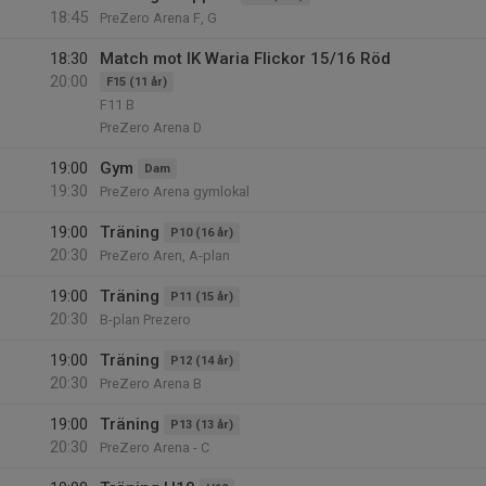
18:45
PreZero Arena F, G
18:30
Match mot IK Waria Flickor 15/16 Röd
20:00
F15 (11 år)
F11 B
PreZero Arena D
19:00
Gym
Dam
19:30
PreZero Arena gymlokal
19:00
Träning
P10 (16 år)
20:30
PreZero Aren, A-plan
19:00
Träning
P11 (15 år)
20:30
B-plan Prezero
19:00
Träning
P12 (14 år)
20:30
PreZero Arena B
19:00
Träning
P13 (13 år)
20:30
PreZero Arena - C