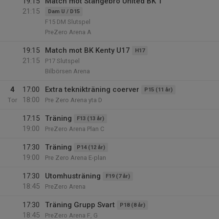
19:15
Match mot Stångebro United BK 1
21:15
Dam U / D15
F15 DM Slutspel
PreZero Arena A
19:15
Match mot BK Kenty U17
H17
21:15
P17 Slutspel
Bilbörsen Arena
4
17:00
Extra teknikträning coerver
P15 (11 år)
18:00
Tor
Pre Zero Arena yta D
17:15
Träning
F13 (13 år)
19:00
PreZero Arena Plan C
17:30
Träning
P14 (12 år)
19:00
Pre Zero Arena E-plan
17:30
Utomhusträning
F19 (7 år)
18:45
PreZero Arena
17:30
Träning Grupp Svart
P18 (8 år)
18:45
PreZero Arena F, G