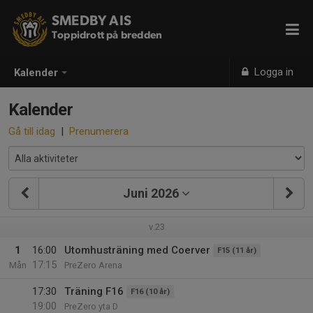
SMEDBY AIS
Toppidrott på bredden
Logga in
Kalender
Kalender
Gå till idag
|
Prenumerera
Juni 2026
v.23
1
16:00
Utomhusträning med Coerver
F15 (11 år)
17:15
Mån
PreZero Arena
17:30
Träning F16
F16 (10 år)
19:00
PreZero yta D