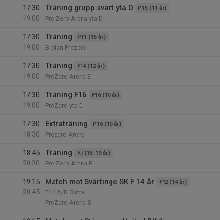
17:30
Träning grupp svart yta D
P15 (11 år)
19:00
Pre Zero Arena yta D
17:30
Träning
P11 (15 år)
19:00
B-plan Prezero
17:30
Träning
F14 (12 år)
19:00
PreZero Arena E
17:30
Träning F16
F16 (10 år)
19:00
PreZero yta D
17:30
Extraträning
P16 (10 år)
18:30
Prezero Arena
18:45
Träning
FJ (15-19 år)
20:30
Pre Zero Arena B
19:15
Match mot Svärtinge SK F 14 år
F12 (14 år)
20:45
F14 A/B Östra
PreZero Arena B