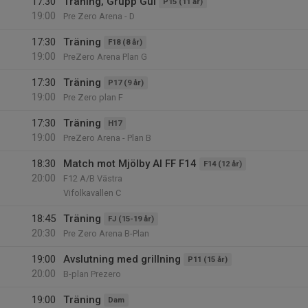
17:30
Träning, Grupp Gul
P15 (11 år)
19:00
Pre Zero Arena - D
17:30
Träning
F18 (8 år)
19:00
PreZero Arena Plan G
17:30
Träning
P17 (9 år)
19:00
Pre Zero plan F
17:30
Träning
H17
19:00
PreZero Arena - Plan B
18:30
Match mot Mjölby AI FF F14
F14 (12 år)
20:00
F12 A/B Västra
Vifolkavallen C
18:45
Träning
FJ (15-19 år)
20:30
Pre Zero Arena B-Plan
19:00
Avslutning med grillning
P11 (15 år)
20:00
B-plan Prezero
19:00
Träning
Dam