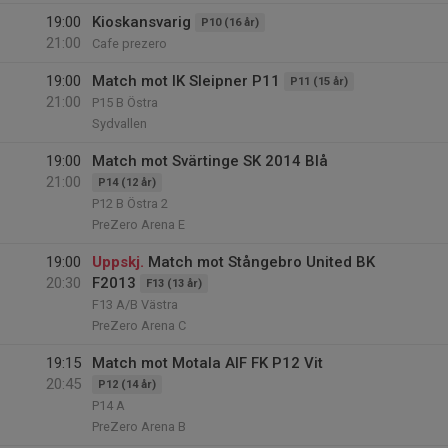
19:00
Kioskansvarig
P10 (16 år)
21:00
Cafe prezero
19:00
Match mot IK Sleipner P11
P11 (15 år)
21:00
P15 B Östra
Sydvallen
19:00
Match mot Svärtinge SK 2014 Blå
21:00
P14 (12 år)
P12 B Östra 2
PreZero Arena E
19:00
Uppskj.
Match mot Stångebro United BK
20:30
F2013
F13 (13 år)
F13 A/B Västra
PreZero Arena C
19:15
Match mot Motala AIF FK P12 Vit
20:45
P12 (14 år)
P14 A
PreZero Arena B